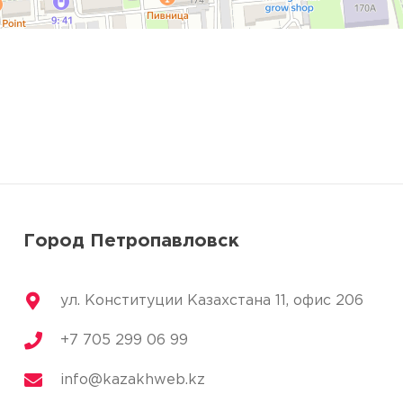
Бесплатный звонок
Наш специалист свяжется с вами
в течение одной минуты
+7
Город Петропавловск
ПЕРЕЗВОНИТЕ МНЕ
ул. Конституции Казахстана 11, офис 206
Нажимая кнопку "Перезвоните мне", я
+7 705 299 06 99
даю согласие на обработку моих
персональных данных (номер телефона) в
соответствии с
политикой обработки
info@kazakhweb.kz
персональных данных.