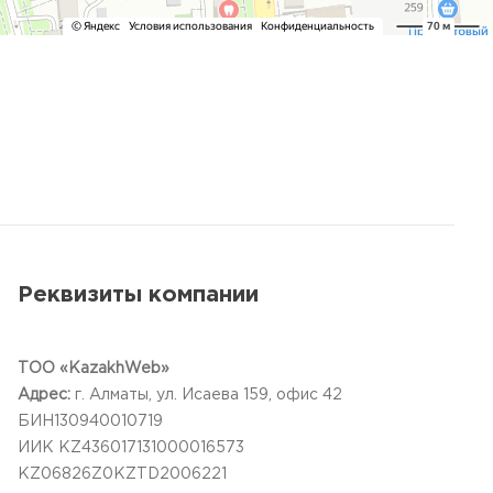
Реквизиты компании
ТОО «KazakhWeb»
Адрес:
г. Алматы, ул. Исаева 159, офис 42
БИН130940010719
ИИК KZ436017131000016573
KZ06826Z0KZTD2006221